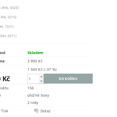
á (RAL 3020)
(RAL 5015)
RAL 1021)
 (RAL 6011)
ost
Skladem
ena
3 990 Kč
1 500 Kč
(–37 %)
0 Kč
duktu
156
e
úložné boxy
2 roky
Tisk
Dotaz