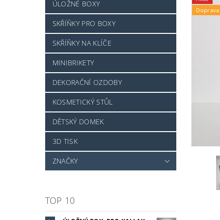
ÚLOŽNÉ BOXY
Doprava
SKŘÍŇKY PRO BOXY
SKŘÍŇKY NA KLÍČE
MINIBRIKETY
DEKORAČNÍ OZDOBY
KOSMETICKÝ STŮL
DĚTSKÝ DOMEK
3D TISK
ZNAČKY
TOP 10