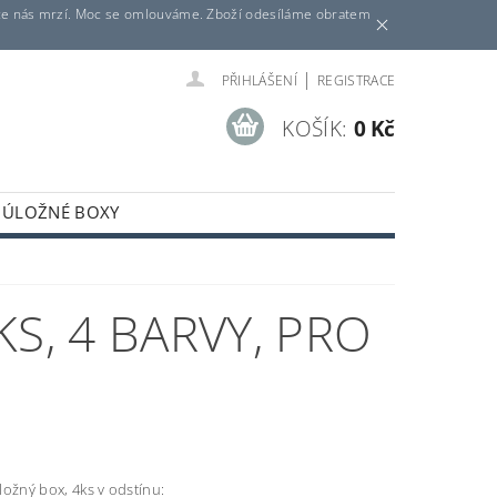
ituace nás mrzí. Moc se omlouváme. Zboží odesíláme obratem
|
PŘIHLÁŠENÍ
REGISTRACE
KOŠÍK:
0 Kč
ÚLOŽNÉ BOXY
KÝ STŮL
DĚTSKÝ DOMEK
S, 4 BARVY, PRO
ožný box, 4ks v odstínu: