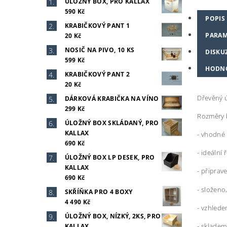
ÚLOŽNÝ BOX, PRO KALLAX
590 Kč
POPIS
KRABIČKOVÝ PANT 1
PARAM
20 Kč
NOSIČ NA PIVO, 10 KS
DISKU
599 Kč
HODN
KRABIČKOVÝ PANT 2
20 Kč
Dřevěný 
DÁRKOVÁ KRABIČKA NA VÍNO
299 Kč
Rozměry 
ÚLOŽNÝ BOX SKLÁDANÝ, PRO
KALLAX
- vhodné 
690 Kč
- ideální
ÚLOŽNÝ BOX LP DESEK, PRO
KALLAX
- připra
690 Kč
- složeno
SKŘÍŇKA PRO 4 BOXY
4 490 Kč
- vzhlede
ÚLOŽNÝ BOX, NÍZKÝ, 2KS, PRO
- skladem
KALLAX