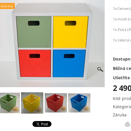
 zdarma
1x červen
1x modrá 
1x žlutá (
1x zelená
Dostupn
Běžná c
Ušetříte
2 49
Kód pro
Kategori
Záruka