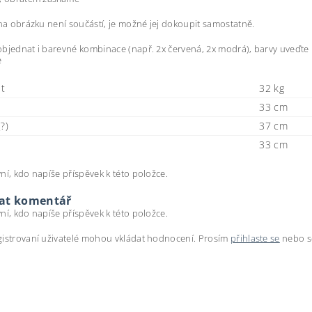
 na obrázku není součástí, je možné jej dokoupit samostatně.
bjednat i barevné kombinace (např. 2x červená, 2x modrá), barvy uveďt
e
t
32 kg
33 cm
?)
37 cm
33 cm
ní, kdo napíše příspěvek k této položce.
dat komentář
ní, kdo napíše příspěvek k této položce.
istrovaní uživatelé mohou vkládat hodnocení. Prosím
přihlaste se
nebo 