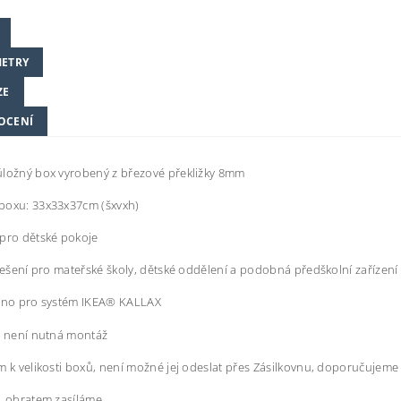
ETRY
ZE
OCENÍ
úložný box vyrobený z březové překližky 8mm
boxu: 33x33x37cm (šxvxh)
pro dětské pokoje
 řešení pro mateřské školy, dětské oddělení a podobná předškolní zařízení
veno pro systém IKEA® KALLAX
, není nutná montáž
m k velikosti boxů, není možné jej odeslat přes Zásilkovnu, doporučuje
, obratem zasíláme