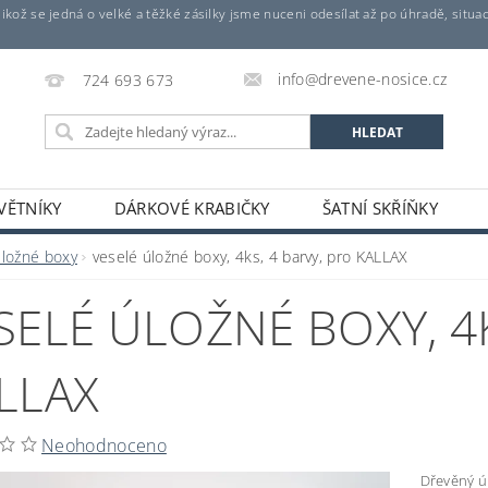
 jelikož se jedná o velké a těžké zásilky jsme nuceni odesílat až po úhradě, s
info@drevene-nosice.cz
724 693 673
VĚTNÍKY
DÁRKOVÉ KRABIČKY
ŠATNÍ SKŘÍŇKY
MINIBRIKETY
DEKORAČNÍ OZDOBY
KOSMETIC
úložné boxy
veselé úložné boxy, 4ks, 4 barvy, pro KALLAX
KONTAKTY
OBCHODNÍ PODMÍNKY
SELÉ ÚLOŽNÉ BOXY, 4K
LLAX
Neohodnoceno
Dřevěný úl