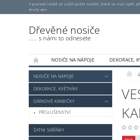
V poslední době se zvýšil počet zasilek, které se vrací zpět,
druhý den.
Dřevěné nosiče
..... s námi to odnesete
NOSIČE NA NÁPOJE
DEKORACE, K
SKŘÍŇKY PRO BOXY
SKŘÍŇKY NA KLÍČE
NOSIČE NA NÁPOJE
3D TISK
REFERENCE
NAPIŠTE NÁM
VE
DEKORACE, KVĚTNÍKY
DÁRKOVÉ KRABIČKY
KA
PŘÍSLUŠENSTVÍ
ŠATNÍ SKŘÍŇKY
Akce