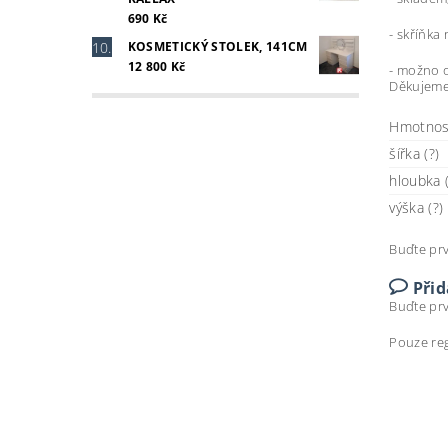
690 Kč
- skříňka
KOSMETICKÝ STOLEK, 141CM
12 800 Kč
- možno o
Děkujem
Hmotnos
šířka (?)
hloubka (
výška (?)
Buďte prv
Při
Buďte prv
Pouze reg