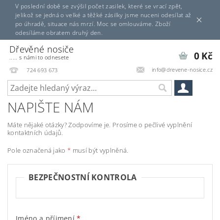
V poslední době se zvýšil počet zasilek, které se vrací zpět,
jelikož se jedná o velké a těžké zásilky jsme nuceni odesílat až
po úhradě, situace nás mrzí. Moc se omlouváme. Zboží
odesíláme obratem druhý den.
Dřevěné nosiče
0 Kč
..... s námi to odnesete
info@drevene-nosice.cz
724 693 673
NAPIŠTE NÁM
Máte nějaké otázky? Zodpovíme je. Prosíme o pečlivé vyplnění
kontaktních údajů.
Pole označená jako
*
musí být vyplněná.
BEZPEČNOSTNÍ KONTROLA
Jméno a příjmení