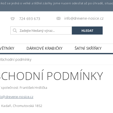
 jelikož se jedná o velké a těžké zásilky jsme nuceni odesílat až po úhradě, s
info@drevene-nosice.cz
724 693 673
VĚTNÍKY
DÁRKOVÉ KRABIČKY
ŠATNÍ SKŘÍŇKY
MINIBRIKETY
DEKORAČNÍ OZDOBY
KOSMETIC
Obchodní podmínky
KONTAKTY
OBCHODNÍ PODMÍNKY
CHODNÍ PODMÍNKY
společnost: František Hrdlička
fo@drevene-nosice.cz
m: Kadaň, Chomutovská 1852