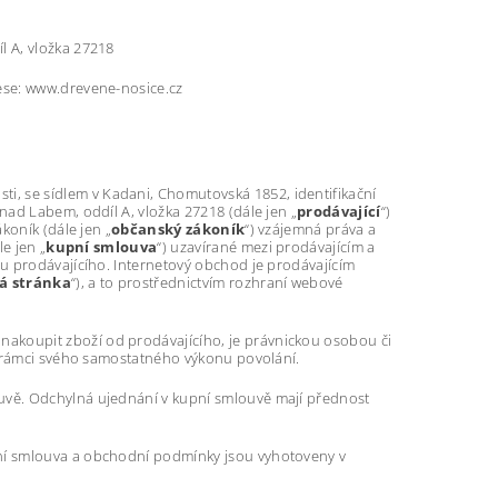
l A, vložka 27218
ese: www.drevene-nosice.cz
ti, se sídlem v Kadani, Chomutovská 1852, identifikační
ad Labem, oddíl A, vložka 27218 (dále jen „
prodávající
“)
koník (dále jen „
občanský zákoník
“) vzájemná práva a
e jen „
kupní smlouva
“) uzavírané mezi prodávajícím a
u prodávajícího. Internetový obchod je prodávajícím
á stránka
“), a to prostřednictvím rozhraní webové
 nakoupit zboží od prodávajícího, je právnickou osobou či
v rámci svého samostatného výkonu povolání.
uvě. Odchylná ujednání v kupní smlouvě mají přednost
ní smlouva a obchodní podmínky jsou vyhotoveny v