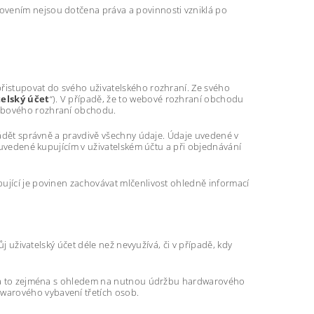
ovením nejsou dotčena práva a povinnosti vzniklá po
přistupovat do svého uživatelského rozhraní. Ze svého
telský účet
“). V případě, že to webové rozhraní obchodu
webového rozhraní obchodu.
uvádět správně a pravdivě všechny údaje. Údaje uvedené v
e uvedené kupujícím v uživatelském účtu a při objednávání
ující je povinen zachovávat mlčenlivost ohledně informací
ůj uživatelský účet déle než nevyužívá, či v případě, kdy
tě, a to zejména s ohledem na nutnou údržbu hardwarového
warového vybavení třetích osob.