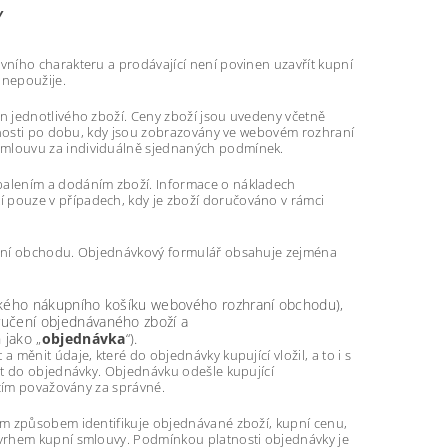
Y
ního charakteru a prodávající není povinen uzavřít kupní
 nepoužije.
n jednotlivého zboží. Ceny zboží jsou uvedeny včetně
atnosti po dobu, kdy jsou zobrazovány ve webovém rozhraní
smlouvu za individuálně sjednaných podmínek.
balením a dodáním zboží. Informace o nákladech
pouze v případech, kdy je zboží doručováno v rámci
raní obchodu. Objednávkový formulář obsahuje zejména
nického nákupního košíku webového rozhraní obchodu),
ručení objednávaného zboží a
 jako „
objednávka
“).
měnit údaje, které do objednávky kupující vložil, a to i s
at do objednávky. Objednávku odešle kupující
ícím považovány za správné.
ým způsobem identifikuje objednávané zboží, kupní cenu,
ávrhem kupní smlouvy. Podmínkou platnosti objednávky je