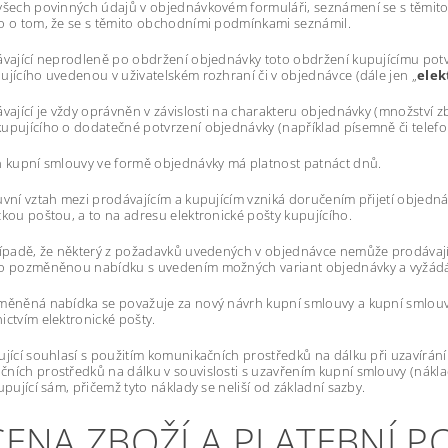
 všech povinných údajů v objednávkovém formuláři, seznámení se s těmi
o o tom, že se s těmito obchodními podmínkami seznámil.
ávající neprodleně po obdržení objednávky toto obdržení kupujícímu potvr
ujícího uvedenou v uživatelském rozhraní či v objednávce (dále jen „
elek
ávající je vždy oprávněn v závislosti na charakteru objednávky (množství
upujícího o dodatečné potvrzení objednávky (například písemně či telefon
h kupní smlouvy ve formě objednávky má platnost patnáct dnů.
uvní vztah mezi prodávajícím a kupujícím vzniká doručením přijetí objednáv
ckou poštou, a to na adresu elektronické pošty kupujícího.
řípadě, že některý z požadavků uvedených v objednávce nemůže prodávajíc
o pozměněnou nabídku s uvedením možných variant objednávky a vyžádá 
měněná nabídka se považuje za nový návrh kupní smlouvy a kupní smlouva
ictvím elektronické pošty.
ující souhlasí s použitím komunikačních prostředků na dálku při uzavírání
ních prostředků na dálku v souvislosti s uzavřením kupní smlouvy (náklad
kupující sám, přičemž tyto náklady se neliší od základní sazby.
 CENA ZBOŽÍ A PLATEBNÍ 