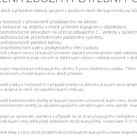
 zboží a případné náklady spojené s dodáním zboží dle kupní smlouvy můž
 v hotovosti v provozovně prodávajícího na adrese;
 v hotovosti na dobírku v místě určeném kupujícím v objednávce;
 bezhotovostně převodem na účet prodávajícího č. , vedený u společno
 bezhotovostně prostřednictvím platebního systému;
 bezhotovostně platební kartou;
 prostřednictvím úvěru poskytnutého třetí osobou.
ečně s kupní cenou je kupující povinen zaplatit prodávajícímu také nákla
vedeno výslovně jinak, rozumí se dále kupní cenou i náklady spojené s do
ávající nepožaduje od kupujícího zálohu či jinou obdobnou platbu. Tímt
ovinnosti uhradit kupní cenu zboží předem.
ípadě platby v hotovosti či v případě platby na dobírku je kupní cena splat
a splatná do dnů od uzavření kupní smlouvy.
ípadě bezhotovostní platby je kupující povinen uhrazovat kupní cenu zbož
ezhotovostní platby je závazek kupujícího uhradit kupní cenu splněn okam
ávající je oprávněn, zejména v případě, že ze strany kupujícího nedojde k
celé kupní ceny ještě před odesláním zboží kupujícímu. Ustanovení § 211
adné slevy z ceny zboží poskytnuté prodávajícím kupujícímu nelze vzájem