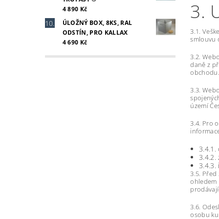
3.
4 890 Kč
ÚLOŽNÝ BOX, 8KS, RAL
3.1. Vešk
ODSTÍN, PRO KALLAX
smlouvu o
4 690 Kč
3.2. Webo
daně z př
obchodu.
3.3. Web
spojených
území Čes
3.4. Pro 
informace
3.4.1.
3.4.2
3.4.3.
3.5. Před
ohledem n
prodávají
3.6. Odes
osobu kup