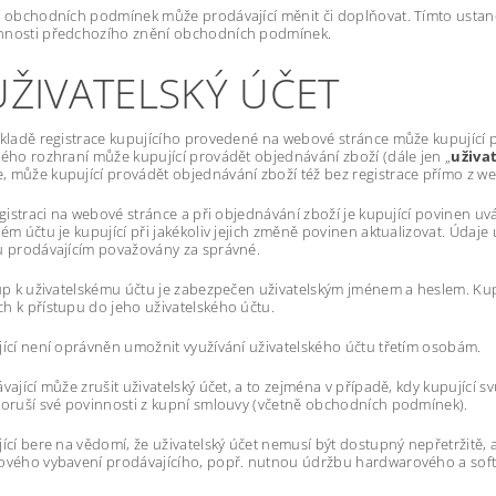
í obchodních podmínek může prodávající měnit či doplňovat. Tímto ustan
nnosti předchozího znění obchodních podmínek.
UŽIVATELSKÝ ÚČET
ákladě registrace kupujícího provedené na webové stránce může kupující 
kého rozhraní může kupující provádět objednávání zboží (dále jen „
uživa
 může kupující provádět objednávání zboží též bez registrace přímo z 
registraci na webové stránce a při objednávání zboží je kupující povinen 
kém účtu je kupující při jakékoliv jejich změně povinen aktualizovat. Údaj
u prodávajícím považovány za správné.
tup k uživatelskému účtu je zabezpečen uživatelským jménem a heslem. Kup
h k přístupu do jeho uživatelského účtu.
jící není oprávněn umožnit využívání uživatelského účtu třetím osobám.
vající může zrušit uživatelský účet, a to zejména v případě, kdy kupující sv
poruší své povinnosti z kupní smlouvy (včetně obchodních podmínek).
jící bere na vědomí, že uživatelský účet nemusí být dostupný nepřetrži
ového vybavení prodávajícího, popř. nutnou údržbu hardwarového a soft