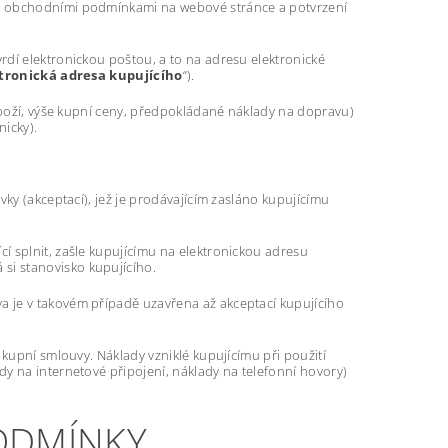
to obchodními podmínkami na webové stránce a potvrzení
dí elektronickou poštou, a to na adresu elektronické
tronická adresa kupujícího
“).
 zboží, výše kupní ceny, předpokládané náklady na dopravu)
icky).
ky (akceptací), jež je prodávajícím zasláno kupujícímu
í splnit, zašle kupujícímu na elektronickou adresu
si stanovisko kupujícího.
 je v takovém případě uzavřena až akceptací kupujícího
 kupní smlouvy. Náklady vzniklé kupujícímu při použití
y na internetové připojení, náklady na telefonní hovory)
PODMÍNKY