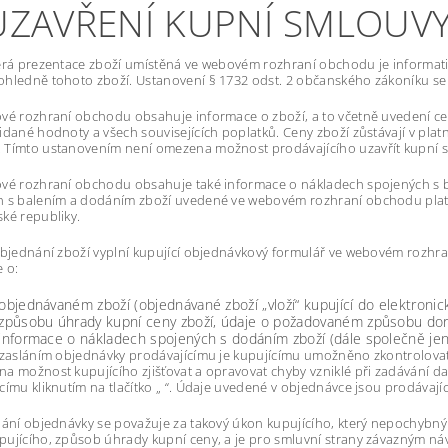
 UZAVŘENÍ KUPNÍ SMLOUV
erá prezentace zboží umístěná ve webovém rozhraní obchodu je informativ
hledně tohoto zboží. Ustanovení § 1732 odst. 2 občanského zákoníku se
vé rozhraní obchodu obsahuje informace o zboží, a to včetně uvedení ce
idané hodnoty a všech souvisejících poplatků. Ceny zboží zůstávají v pl
 Tímto ustanovením není omezena možnost prodávajícího uzavřít kupní 
ové rozhraní obchodu obsahuje také informace o nákladech spojených s 
 s balením a dodáním zboží uvedené ve webovém rozhraní obchodu platí 
ké republiky.
objednání zboží vyplní kupující objednávkový formulář ve webovém rozh
 o:
 objednávaném zboží (objednávané zboží „vloží“ kupující do elektro
. způsobu úhrady kupní ceny zboží, údaje o požadovaném způsobu do
 informace o nákladech spojených s dodáním zboží (dále společně jen
 zasláním objednávky prodávajícímu je kupujícímu umožněno zkontrolovat a 
a možnost kupujícího zjišťovat a opravovat chyby vzniklé při zadávání d
címu kliknutím na tlačítko „ “. Údaje uvedené v objednávce jsou prodávaj
lání objednávky se považuje za takový úkon kupujícího, který nepochybn
ujícího, způsob úhrady kupní ceny, a je pro smluvní strany závazným n