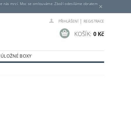
ituace nás mrzí. Moc se omlouváme. Zboží odesíláme obratem
|
PŘIHLÁŠENÍ
REGISTRACE
KOŠÍK:
0 Kč
ÚLOŽNÉ BOXY
KÝ STŮL
DĚTSKÝ DOMEK