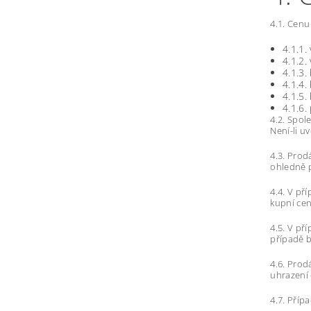
4.1. Cenu
4.1.1.
4.1.2.
4.1.3.
4.1.4.
4.1.5.
4.1.6.
4.2. Spol
Není-li u
4.3. Prod
ohledně p
4.4. V př
kupní cen
4.5. V př
případě b
4.6. Prod
uhrazení 
4.7. Příp