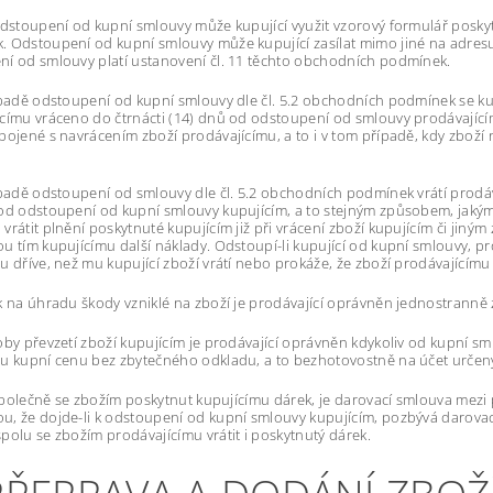
odstoupení od kupní smlouvy může kupující využit vzorový formulář posky
 Odstoupení od kupní smlouvy může kupující zasílat mimo jiné na adres
í od smlouvy platí ustanovení čl. 11 těchto obchodních podmínek.
ípadě odstoupení od kupní smlouvy dle čl. 5.2 obchodních podmínek se ku
címu vráceno do čtrnácti (14) dnů od odstoupení od smlouvy prodávajícím
pojené s navrácením zboží prodávajícímu, a to i v tom případě, kdy zbo
ípadě odstoupení od smlouvy dle čl. 5.2 obchodních podmínek vrátí prodáva
od odstoupení od kupní smlouvy kupujícím, a to stejným způsobem, jakým je
vrátit plnění poskytnuté kupujícím již při vrácení zboží kupujícím či jiný
u tím kupujícímu další náklady. Odstoupí-li kupující od kupní smlouvy, pro
u dříve, než mu kupující zboží vrátí nebo prokáže, že zboží prodávajícímu 
k na úhradu škody vzniklé na zboží je prodávající oprávněn jednostranně 
oby převzetí zboží kupujícím je prodávající oprávněn kdykoliv od kupní sm
u kupní cenu bez zbytečného odkladu, a to bezhotovostně na účet určený
i společně se zbožím poskytnut kupujícímu dárek, je darovací smlouva mezi
, že dojde-li k odstoupení od kupní smlouvy kupujícím, pozbývá darovac
polu se zbožím prodávajícímu vrátit i poskytnutý dárek.