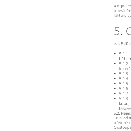
4.8. Je-l
prováděný
fakturu v
5.
5.1. Kupu
5.1.1.
během
5.1.2.
finanč
5.1.3.
5.1.4.
5.1.5.
5.1.6.
5.1.7.
5.1.8
kupují
takov
5.2. Neje
1829 odst
předmětem
Odstoupen