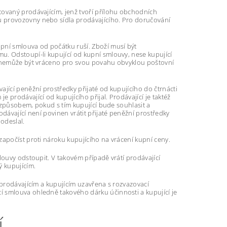
tovaný prodávajícím, jenž tvoří přílohu obchodních
u provozovny nebo sídla prodávajícího. Pro doručování
pní smlouva od počátku ruší. Zboží musí být
u. Odstoupí-li kupující od kupní smlouvy, nese kupující
ží nemůže být vráceno pro svou povahu obvyklou poštovní
jící peněžní prostředky přijaté od kupujícího do čtrnácti
 prodávající od kupujícího přijal. Prodávající je taktéž
m způsobem, pokud s tím kupující bude souhlasit a
dávající není povinen vrátit přijaté peněžní prostředky
odeslal.
započíst proti nároku kupujícího na vrácení kupní ceny.
louvy odstoupit. V takovém případě vrátí prodávající
 kupujícím.
 prodávajícím a kupujícím uzavřena s rozvazovací
í smlouva ohledně takového dárku účinnosti a kupující je