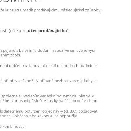
e kupující uhradit prodávajícímu následujícími způsoby:
sti (dále jen „
účet prodávajícího
“);
dy spojené s balením a dodáním zboží ve smluvené výši.
dáním zboží.
o není dotčeno ustanovení čl. 4.6 obchodních podmínek
ná při převzetí zboží. V případě bezhotovostní platby je
í společně s uvedením variabilního symbolu platby. V
žikem připsání příslušné částky na účet prodávajícího.
 dodatečnému potvrzení objednávky (čl. 3.6), požadovat
9 odst. 1 občanského zákoníku se nepoužije.
ně kombinovat.