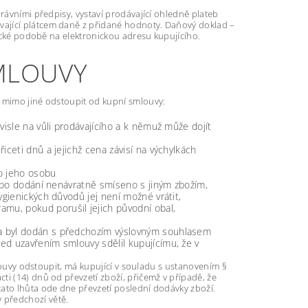
právními předpisy, vystaví prodávající ohledně plateb
vající plátcem daně z přidané hodnoty. Daňový doklad –
nické podobě na elektronickou adresu kupujícího.
SMLOUVY
e mimo jiné odstoupit od kupní smlouvy:
visle na vůli prodávajícího a k němuž může dojít
iceti dnů a jejichž cena závisí na výchylkách
ro jeho osobu
lo po dodání nenávratně smíseno s jiným zbožím,
ygienických důvodů jej není možné vrátit,
mu, pokud porušil jejich původní obal,
 a byl dodán s předchozím výslovným souhlasem
ed uzavřením smlouvy sdělil kupujícímu, že v
mlouvy odstoupit, má kupující v souladu s ustanovením §
i (14) dnů od převzetí zboží, přičemž v případě, že
tato lhůta ode dne převzetí poslední dodávky zboží.
 předchozí větě.