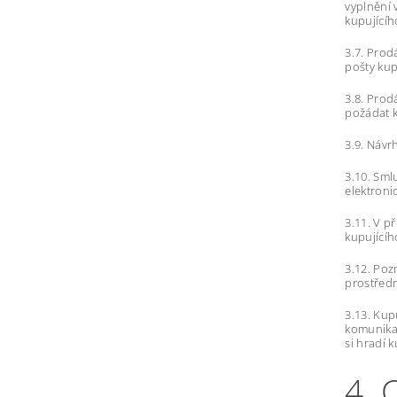
vyplnění
kupujícíh
3.7. Prod
pošty kup
3.8. Prod
požádat k
3.9. Návr
3.10. Sml
elektroni
3.11. V p
kupujícíh
3.12. Poz
prostředn
3.13. Kup
komunikač
si hradí 
4.