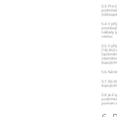
5.3. Pro 
podmínek.
odstoupen
5.4. V př
prodávají
náklady s
cestou.
5.5. V př
(14) dnů 
oprávněn 
nevznikno
kupujícím
5.6. Náro
5.7. Do d
kupujícím
5.8. Je-l
podmínkou
povinen s