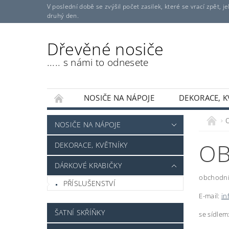
V poslední době se zvýšil počet zasilek, které se vrací zpět,
druhý den.
Dřevěné nosiče
..... s námi to odnesete
NOSIČE NA NÁPOJE
DEKORACE, K
SKŘÍŇKY PRO BOXY
SKŘÍŇKY NA KLÍČE
NOSIČE NA NÁPOJE
3D TISK
REFERENCE
NAPIŠTE NÁM
OB
DEKORACE, KVĚTNÍKY
DÁRKOVÉ KRABIČKY
obchodní 
PŘÍSLUŠENSTVÍ
E-mail:
in
ŠATNÍ SKŘÍŇKY
se sídle