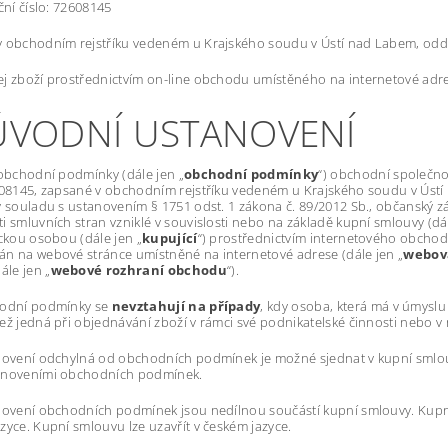
ační číslo: 72608145
 obchodním rejstříku vedeném u Krajského soudu v Ústí nad Labem, oddí
j zboží prostřednictvím on-line obchodu umístěného na internetové adr
 ÚVODNÍ USTANOVENÍ
 obchodní podmínky (dále jen „
obchodní podmínky
“) obchodní společnos
608145, zapsané v obchodním rejstříku vedeném u Krajského soudu v Ústí n
v souladu s ustanovením § 1751 odst. 1 zákona č. 89/2012 Sb., občanský zá
i smluvních stran vzniklé v souvislosti nebo na základě kupní smlouvy (dál
ickou osobou (dále jen „
kupující
“) prostřednictvím internetového obchod
n na webové stránce umístněné na internetové adrese (dále jen „
webov
ále jen „
webové rozhraní obchodu
“).
hodní podmínky se
nevztahují na případy
, kdy osoba, která má v úmyslu
ež jedná při objednávání zboží v rámci své podnikatelské činnosti nebo 
novení odchylná od obchodních podmínek je možné sjednat v kupní smlo
anoveními obchodních podmínek.
anovení obchodních podmínek jsou nedílnou součástí kupní smlouvy. Kup
zyce. Kupní smlouvu lze uzavřít v českém jazyce.