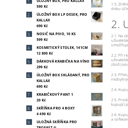
ÚLOŽNÝ BOX, PRO KALLAX
1.5. Zněn
590 Kč
dobu úči
ÚLOŽNÝ BOX LP DESEK, PRO
2. 
KALLAX
690 Kč
NOSIČ NA PIVO, 10 KS
2.1. Na z
599 Kč
uživatels
umožňuje,
KOSMETICKÝ STOLEK, 141CM
12 800 Kč
2.2. Při 
uživatels
DÁRKOVÁ KRABIČKA NA VÍNO
zboží jso
299 Kč
2.3. Přís
ÚLOŽNÝ BOX SKLÁDANÝ, PRO
nezbytnýc
KALLAX
690 Kč
2.4. Kupu
KRABIČKOVÝ PANT 1
2.5. Prodá
20 Kč
kupující 
SKŘÍŇKA PRO 4 BOXY
4 490 Kč
2.6. Kupu
a softwar
ULOŽNÁ SKŘÍŇKA PRO
TROFAST ®