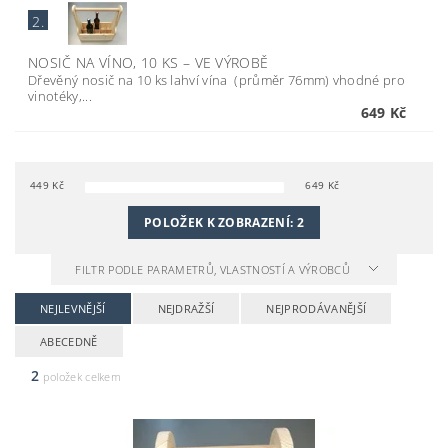
2.
NOSIČ NA VÍNO, 10 KS
–
VE VÝROBĚ
Dřevěný nosič na 10 ks lahví vína (průměr 76mm) vhodné pro
vinotéky,...
649 Kč
449
Kč
649
Kč
POLOŽEK K ZOBRAZENÍ:
2
FILTR PODLE PARAMETRŮ, VLASTNOSTÍ A VÝROBCŮ
NEJLEVNĚJŠÍ
NEJDRAŽŠÍ
NEJPRODÁVANĚJŠÍ
ABECEDNĚ
2
položek celkem