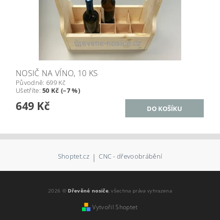
NOSIČ NA VÍNO, 10 KS
Původně:
699 Kč
Ušetříte
:
50 Kč (–7 %)
649 Kč
Shoptet.cz
|
CNC - dřevoobrábění
2026 ©
Dřevěné nosiče
, všechna práva vyhrazena
Vytvořil Shoptet