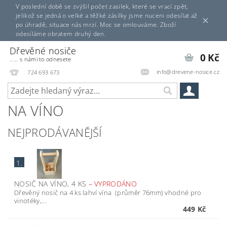
V poslední době se zvýšil počet zasilek, které se vrací zpět,
jelikož se jedná o velké a těžké zásilky jsme nuceni odesílat až
po úhradě, situace nás mrzí. Moc se omlouváme. Zboží
odesíláme obratem druhý den.
Dřevěné nosiče
0 Kč
..... s námi to odnesete
info@drevene-nosice.cz
724 693 673
NA VÍNO
NEJPRODÁVANĚJŠÍ
1.
NOSIČ NA VÍNO, 4 KS
–
VYPRODÁNO
Dřevěný nosič na 4 ks lahví vína (průměr 76mm) vhodné pro
vinotéky,...
449 Kč