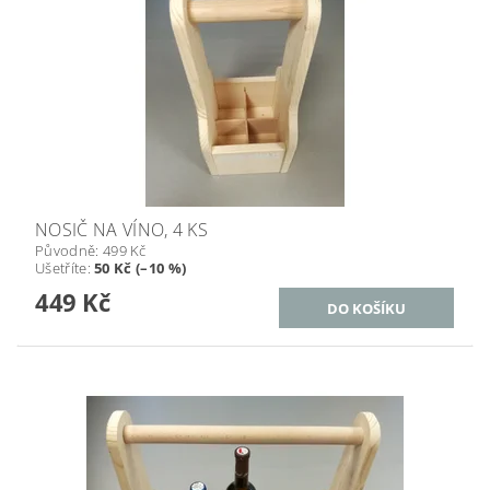
NOSIČ NA VÍNO, 4 KS
Původně:
499 Kč
Ušetříte
:
50 Kč (–10 %)
449 Kč